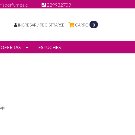
isperfumes.cl
229932709
INGRESAR / REGISTRARSE
CARRO
0
OFERTAS
ESTUCHES
ajo