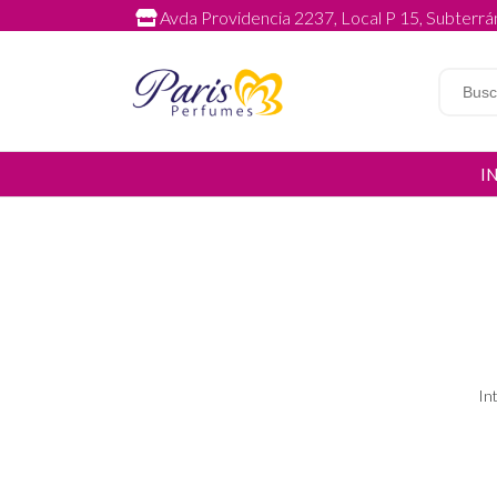
Avda Providencia 2237, Local P 15, Subterrán
I
In