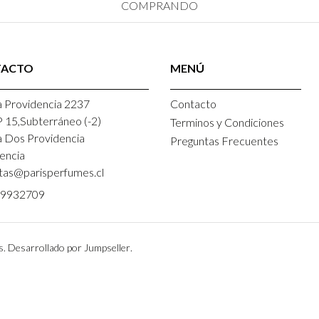
COMPRANDO
TACTO
MENÚ
 Providencia 2237
Contacto
P 15,Subterráneo (-2)
Terminos y Condiciones
a Dos Providencia
Preguntas Frecuentes
encia
tas@parisperfumes.cl
9932709
s.
Desarrollado por Jumpseller
.