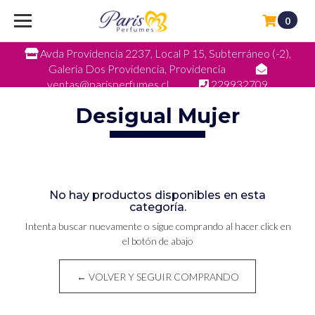
0
Avda Providencia 2237, Local P 15, Subterráneo (-2),
Galeria Dos Providencia, Providencia
ventas@parisperfumes.cl
229932709
Desigual Mujer
No hay productos disponibles en esta
categoría.
Intenta buscar nuevamente o sigue comprando al hacer click en
el botón de abajo
← VOLVER Y SEGUIR COMPRANDO