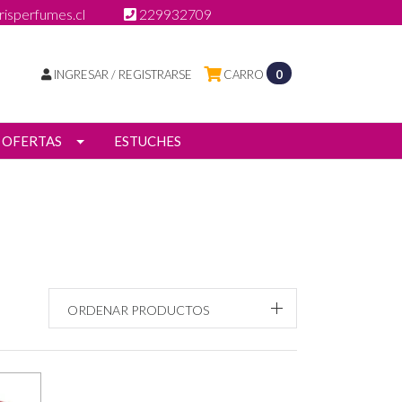
isperfumes.cl
229932709
INGRESAR / REGISTRARSE
CARRO
0
OFERTAS
ESTUCHES
ORDENAR PRODUCTOS