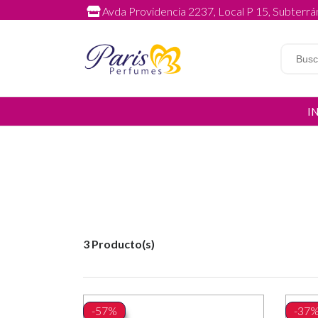
Avda Providencia 2237, Local P 15, Subterrán
I
3 Producto(s)
-57%
-37