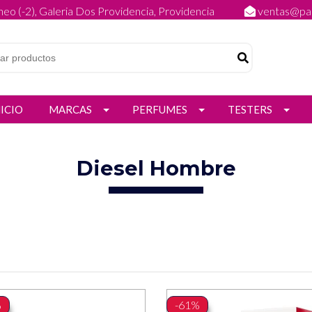
eo (-2), Galeria Dos Providencia, Providencia
ventas@par
NICIO
MARCAS
PERFUMES
TESTERS
Diesel Hombre
%
-61%