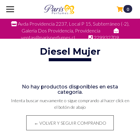
0
Avda Providencia 2237, Local P 15, Subterráneo (-2),
Galeria Dos Providencia, Providencia
ventas@parisperfumes.cl
229932709
Diesel Mujer
No hay productos disponibles en esta
categoría.
Intenta buscar nuevamente o sigue comprando al hacer click en
el botón de abajo
← VOLVER Y SEGUIR COMPRANDO