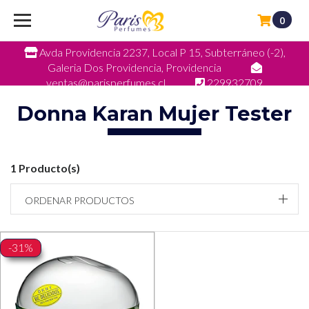
0
Avda Providencia 2237, Local P 15, Subterráneo (-2),
Galeria Dos Providencia, Providencia
ventas@parisperfumes.cl
229932709
Donna Karan Mujer Tester
1 Producto(s)
ORDENAR PRODUCTOS
-31%