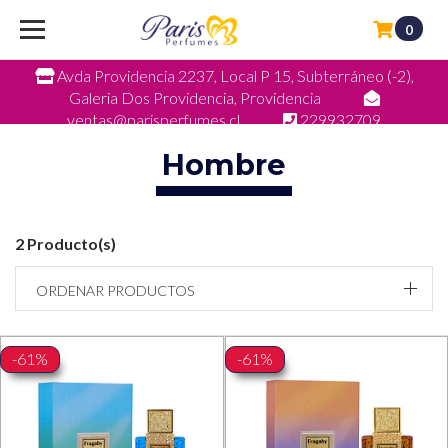
0
Avda Providencia 2237, Local P 15, Subterráneo (-2),
Galeria Dos Providencia, Providencia
ventas@parisperfumes.cl
229932709
Hombre
2 Producto(s)
ORDENAR PRODUCTOS
-61%
-61%