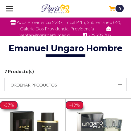
0
Avda Providencia 2237, Local P 15, Subterráneo (-2),
Galeria Dos Providencia, Providencia
ventas@parisperfumes.cl
229932709
Emanuel Ungaro Hombre
7 Producto(s)
ORDENAR PRODUCTOS
-37%
-49%