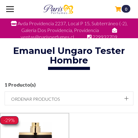
0
Avda Providencia 2237, Local P 15, Subterráneo (-2),
Galeria Dos Providencia, Providencia
ventas@parisperfumes.cl
229932709
Emanuel Ungaro Tester
Hombre
1 Producto(s)
ORDENAR PRODUCTOS
-29%