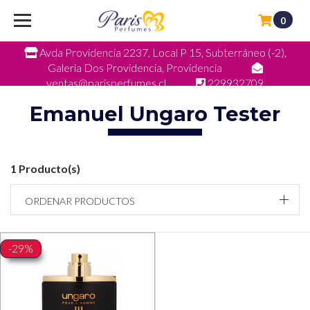
0
Avda Providencia 2237, Local P 15, Subterráneo (-2),
Galeria Dos Providencia, Providencia
ventas@parisperfumes.cl
229932709
Emanuel Ungaro Tester
1 Producto(s)
ORDENAR PRODUCTOS
-29%