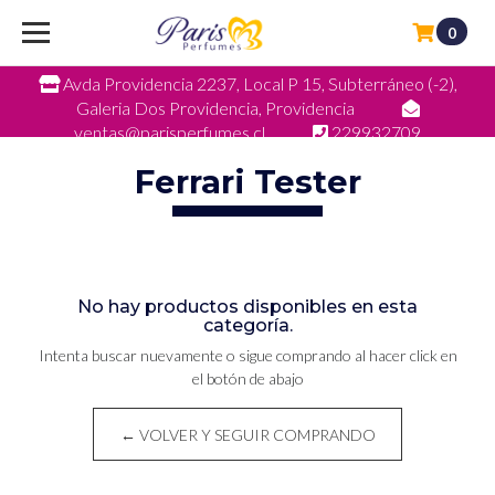
0
Avda Providencia 2237, Local P 15, Subterráneo (-2),
Galeria Dos Providencia, Providencia
ventas@parisperfumes.cl
229932709
Ferrari Tester
No hay productos disponibles en esta
categoría.
Intenta buscar nuevamente o sigue comprando al hacer click en
el botón de abajo
← VOLVER Y SEGUIR COMPRANDO