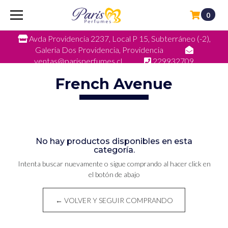
0
Avda Providencia 2237, Local P 15, Subterráneo (-2),
Galeria Dos Providencia, Providencia
ventas@parisperfumes.cl
229932709
French Avenue
No hay productos disponibles en esta
categoría.
Intenta buscar nuevamente o sigue comprando al hacer click en
el botón de abajo
← VOLVER Y SEGUIR COMPRANDO