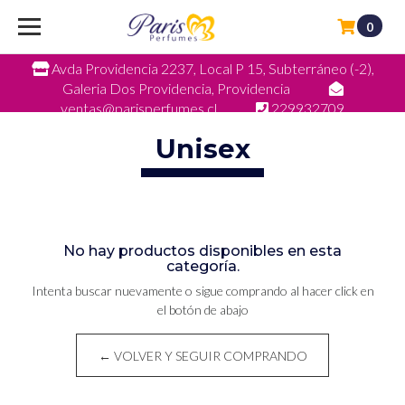
0
Avda Providencia 2237, Local P 15, Subterráneo (-2),
Galeria Dos Providencia, Providencia
ventas@parisperfumes.cl
229932709
Unisex
No hay productos disponibles en esta
categoría.
Intenta buscar nuevamente o sigue comprando al hacer click en
el botón de abajo
← VOLVER Y SEGUIR COMPRANDO