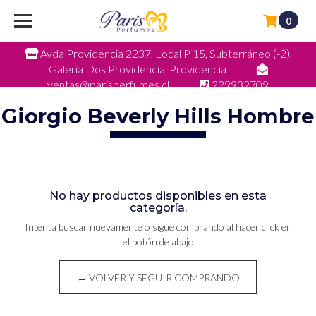
0
Avda Providencia 2237, Local P 15, Subterráneo (-2),
Galeria Dos Providencia, Providencia
ventas@parisperfumes.cl
229932709
Giorgio Beverly Hills Hombre
No hay productos disponibles en esta
categoría.
Intenta buscar nuevamente o sigue comprando al hacer click en
el botón de abajo
← VOLVER Y SEGUIR COMPRANDO