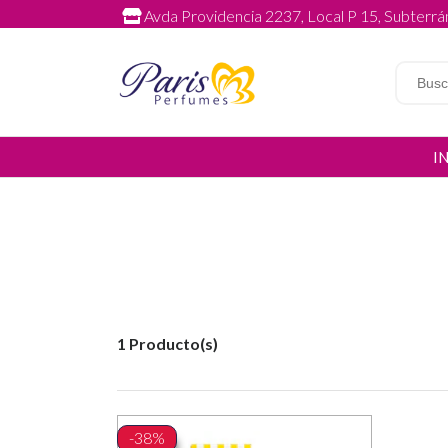
Avda Providencia 2237, Local P 15, Subterrán
I
1 Producto(s)
-38%