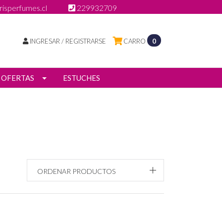
isperfumes.cl
229932709
INGRESAR / REGISTRARSE
CARRO
0
OFERTAS
ESTUCHES
ORDENAR PRODUCTOS