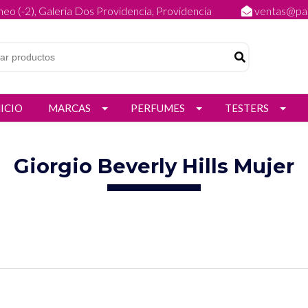
eo (-2), Galeria Dos Providencia, Providencia
ventas@par
NICIO
MARCAS
PERFUMES
TESTERS
Giorgio Beverly Hills Mujer