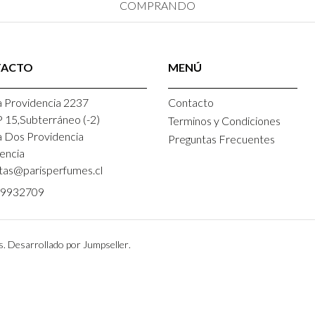
COMPRANDO
TACTO
MENÚ
 Providencia 2237
Contacto
P 15,Subterráneo (-2)
Terminos y Condiciones
a Dos Providencia
Preguntas Frecuentes
encia
tas@parisperfumes.cl
9932709
s.
Desarrollado por Jumpseller
.