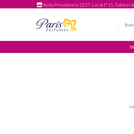
Avda Providencia 2237, Local P 15, Subterrán
I
In