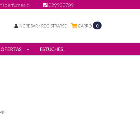
isperfumes.cl
229932709
INGRESAR / REGISTRARSE
CARRO
0
OFERTAS
ESTUCHES
ajo