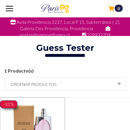
0
Avda Providencia 2237, Local P 15, Subterráneo (-2),
Galeria Dos Providencia, Providencia
ventas@parisperfumes.cl
229932709
Guess Tester
1 Producto(s)
ORDENAR PRODUCTOS
-31%