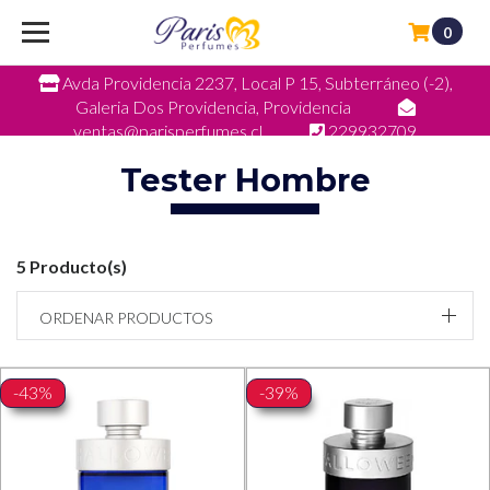
0
Avda Providencia 2237, Local P 15, Subterráneo (-2),
Galeria Dos Providencia, Providencia
ventas@parisperfumes.cl
229932709
Tester Hombre
5 Producto(s)
ORDENAR PRODUCTOS
-43%
-39%