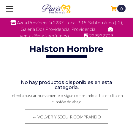
0
Avda Providencia 2237, Local P 15, Subterráneo (-2),
Galeria Dos Providencia, Providencia
ventas@parisperfumes.cl
229932709
Halston Hombre
No hay productos disponibles en esta
categoría.
Intenta buscar nuevamente o sigue comprando al hacer click en
el botón de abajo
← VOLVER Y SEGUIR COMPRANDO