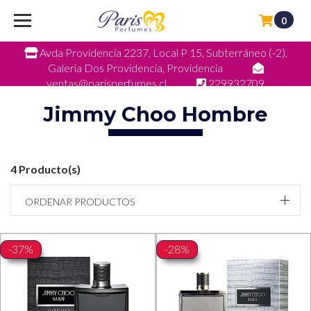
0
Avda Providencia 2237, Local P 15, Subterráneo (-2),
Galeria Dos Providencia, Providencia
ventas@parisperfumes.cl
229932709
Jimmy Choo Hombre
4 Producto(s)
ORDENAR PRODUCTOS
-37%
-28%