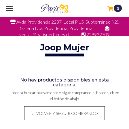
0
Avda Providencia 2237, Local P 15, Subterráneo (-2),
Galeria Dos Providencia, Providencia
ventas@parisperfumes.cl
229932709
Joop Mujer
No hay productos disponibles en esta
categoría.
Intenta buscar nuevamente o sigue comprando al hacer click en
el botón de abajo
← VOLVER Y SEGUIR COMPRANDO