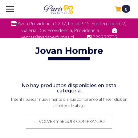
0
Avda Providencia 2237, Local P 15, Subterráneo (-2),
Galeria Dos Providencia, Providencia
ventas@parisperfumes.cl
229932709
Jovan Hombre
No hay productos disponibles en esta
categoría.
Intenta buscar nuevamente o sigue comprando al hacer click en
el botón de abajo
← VOLVER Y SEGUIR COMPRANDO