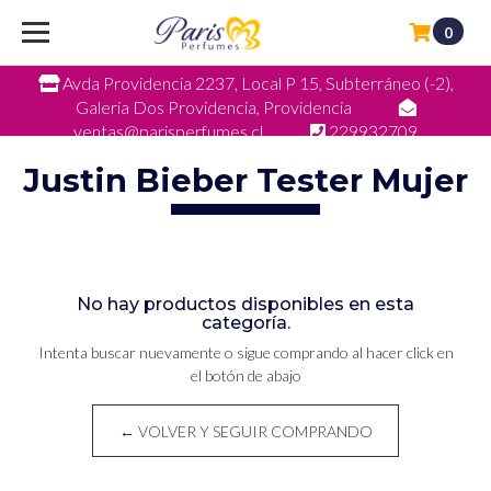
0
Avda Providencia 2237, Local P 15, Subterráneo (-2),
Galeria Dos Providencia, Providencia
ventas@parisperfumes.cl
229932709
Justin Bieber Tester Mujer
No hay productos disponibles en esta
categoría.
Intenta buscar nuevamente o sigue comprando al hacer click en
el botón de abajo
← VOLVER Y SEGUIR COMPRANDO