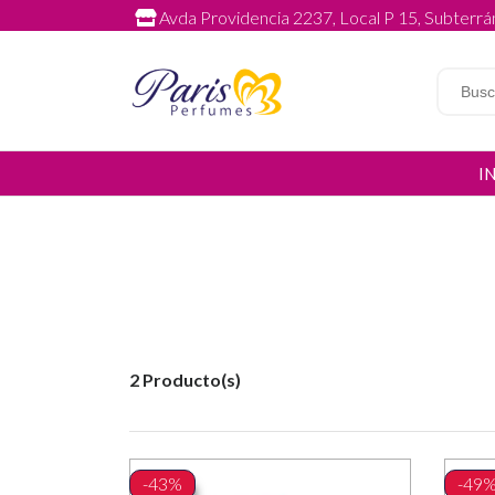
Avda Providencia 2237, Local P 15, Subterrán
I
2 Producto(s)
-43%
-49