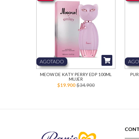
AGOTADO
AGO
MEOW DE KATY PERRY EDP 100ML
PUR
MUJER
$19.900
$34.900
CON