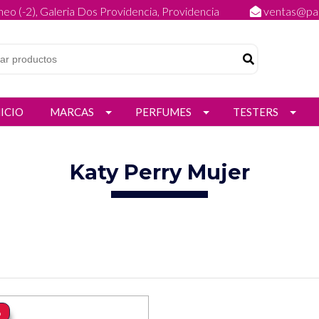
eo (-2), Galeria Dos Providencia, Providencia
ventas@par
NICIO
MARCAS
PERFUMES
TESTERS
Katy Perry Mujer
%