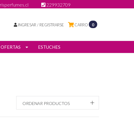
isperfumes.cl
229932709
INGRESAR / REGISTRARSE
CARRO
0
OFERTAS
ESTUCHES
ORDENAR PRODUCTOS