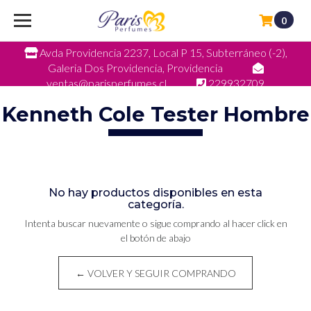
0
Avda Providencia 2237, Local P 15, Subterráneo (-2),
Galeria Dos Providencia, Providencia
ventas@parisperfumes.cl
229932709
Kenneth Cole Tester Hombre
No hay productos disponibles en esta
categoría.
Intenta buscar nuevamente o sigue comprando al hacer click en
el botón de abajo
← VOLVER Y SEGUIR COMPRANDO