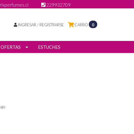
isperfumes.cl
229932709
INGRESAR / REGISTRARSE
CARRO
0
OFERTAS
ESTUCHES
ajo