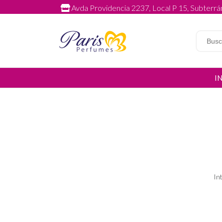
Avda Providencia 2237, Local P 15, Subterrán
I
In