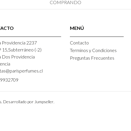
COMPRANDO
TACTO
MENÚ
 Providencia 2237
Contacto
P 15,Subterráneo (-2)
Terminos y Condiciones
a Dos Providencia
Preguntas Frecuentes
encia
tas@parisperfumes.cl
9932709
s.
Desarrollado por Jumpseller
.