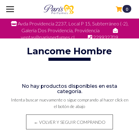
0
Avda Providencia 2237, Local P 15, Subterráneo (-2),
Galeria Dos Providencia, Providencia
ventas@parisperfumes.cl
229932709
Lancome Hombre
No hay productos disponibles en esta
categoría.
Intenta buscar nuevamente o sigue comprando al hacer click en
el botón de abajo
← VOLVER Y SEGUIR COMPRANDO