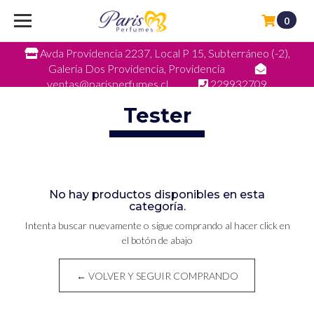
0
Avda Providencia 2237, Local P 15, Subterráneo (-2),
Galeria Dos Providencia, Providencia
ventas@parisperfumes.cl
229932709
Tester
No hay productos disponibles en esta
categoría.
Intenta buscar nuevamente o sigue comprando al hacer click en
el botón de abajo
← VOLVER Y SEGUIR COMPRANDO