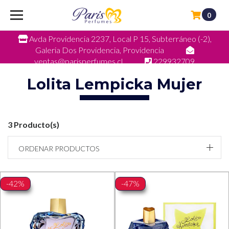
0
Avda Providencia 2237, Local P 15, Subterráneo (-2),
Galeria Dos Providencia, Providencia
ventas@parisperfumes.cl
229932709
Lolita Lempicka Mujer
3 Producto(s)
ORDENAR PRODUCTOS
-42%
-47%