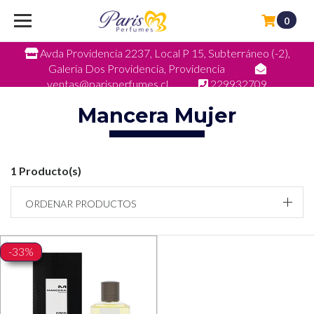
0
Avda Providencia 2237, Local P 15, Subterráneo (-2),
Galeria Dos Providencia, Providencia
ventas@parisperfumes.cl
229932709
Mancera Mujer
1 Producto(s)
ORDENAR PRODUCTOS
-33%