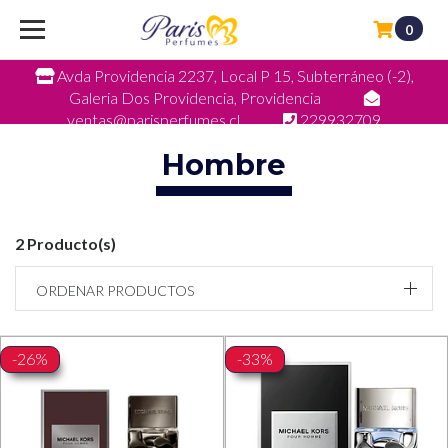
0
Avda Providencia 2237, Local P 15, Subterráneo (-2),
Galeria Dos Providencia, Providencia
ventas@parisperfumes.cl
229932709
Hombre
2 Producto(s)
ORDENAR PRODUCTOS
-26%
-33%