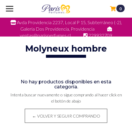
0
Avda Providencia 2237, Local P 15, Subterráneo (-2),
Galeria Dos Providencia, Providencia
ventas@parisperfumes.cl
229932709
Molyneux hombre
No hay productos disponibles en esta
categoría.
Intenta buscar nuevamente o sigue comprando al hacer click en
el botón de abajo
← VOLVER Y SEGUIR COMPRANDO