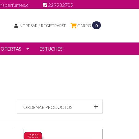
isperfumes.cl
229932709
INGRESAR / REGISTRARSE
CARRO
0
OFERTAS
ESTUCHES
ORDENAR PRODUCTOS
-35%