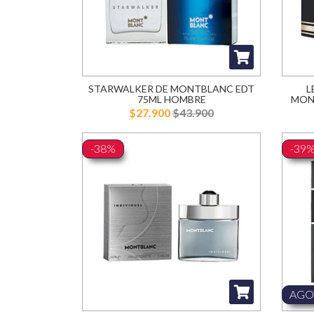
STARWALKER DE MONTBLANC EDT
L
75ML HOMBRE
MON
$27.900
$43.900
-38%
-39
AGO