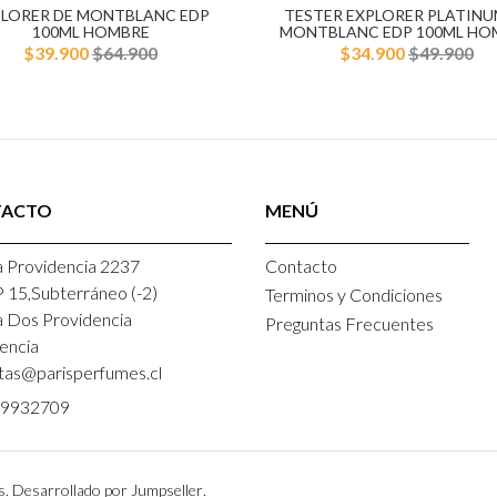
PLORER DE MONTBLANC EDP
TESTER EXPLORER PLATINU
100ML HOMBRE
MONTBLANC EDP 100ML HO
$39.900
$64.900
$34.900
$49.900
TACTO
MENÚ
 Providencia 2237
Contacto
P 15,Subterráneo (-2)
Terminos y Condiciones
a Dos Providencia
Preguntas Frecuentes
encia
tas@parisperfumes.cl
9932709
s.
Desarrollado por Jumpseller
.