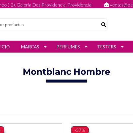
eo (-2), Galeria Dos Providencia, Providencia
ventas@par
NICIO
MARCAS
PERFUMES
TESTERS
Montblanc Hombre
%
-37%