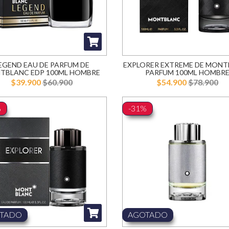
EGEND EAU DE PARFUM DE
EXPLORER EXTREME DE MON
TBLANC EDP 100ML HOMBRE
PARFUM 100ML HOMBR
$39.900
$60.900
$54.900
$78.900
%
-31%
TADO
AGOTADO