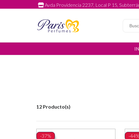
Avda Providencia 2237, Local P 15, Subterrán
I
12 Producto(s)
-37%
-44