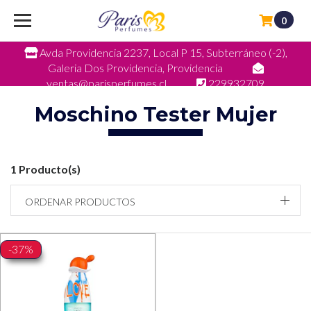
0
Avda Providencia 2237, Local P 15, Subterráneo (-2),
Galeria Dos Providencia, Providencia
ventas@parisperfumes.cl
229932709
Moschino Tester Mujer
1 Producto(s)
ORDENAR PRODUCTOS
-37%