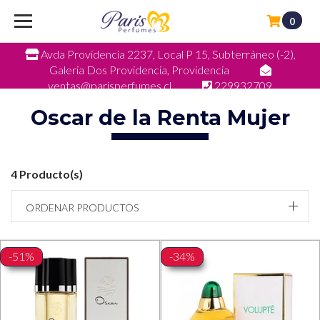
0
Avda Providencia 2237, Local P 15, Subterráneo (-2),
Galeria Dos Providencia, Providencia
ventas@parisperfumes.cl
229932709
Oscar de la Renta Mujer
4 Producto(s)
ORDENAR PRODUCTOS
-51%
-34%