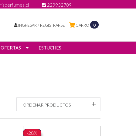
isperfumes.cl
229932709
INGRESAR / REGISTRARSE
CARRO
0
OFERTAS
ESTUCHES
ORDENAR PRODUCTOS
-28%