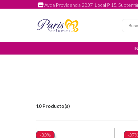
Avda Providencia 2237, Local P 15, Subterrán
I
10 Producto(s)
-30%
-37