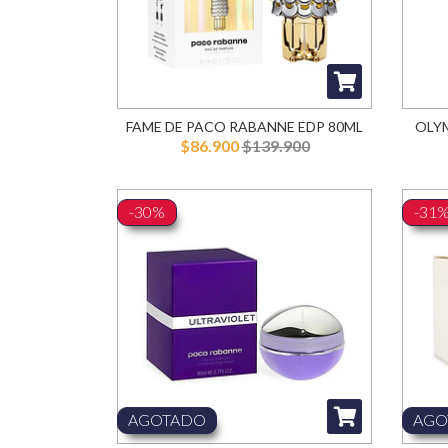
FAME DE PACO RABANNE EDP 80ML
OLY
$86.900
$139.900
-30%
-31
AGOTADO
AGO