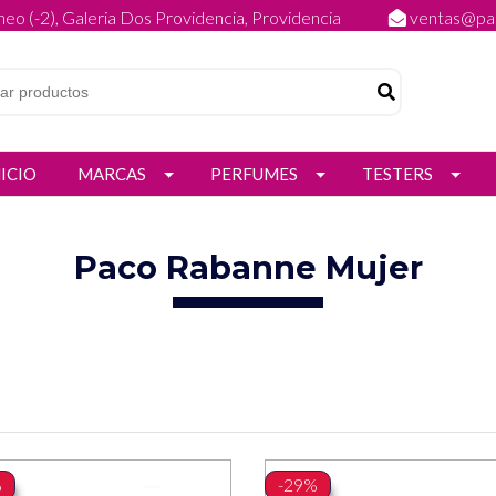
eo (-2), Galeria Dos Providencia, Providencia
ventas@par
NICIO
MARCAS
PERFUMES
TESTERS
Paco Rabanne Mujer
%
-29%