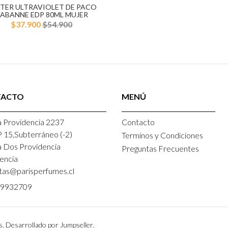
TER ULTRAVIOLET DE PACO
ABANNE EDP 80ML MUJER
$37.900
$54.900
TACTO
MENÚ
 Providencia 2237
Contacto
P 15,Subterráneo (-2)
Terminos y Condiciones
a Dos Providencia
Preguntas Frecuentes
encia
tas@parisperfumes.cl
9932709
s.
Desarrollado por Jumpseller
.