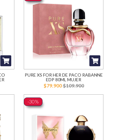
CO
PURE XS FOR HER DE PACO RABANNE
ER
EDP 80ML MUJER
$79.900
$109.900
-30%