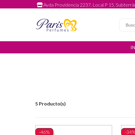
Avda Providencia 2237, Local P 15, Subterrán
I
5 Producto(s)
-46%
-34