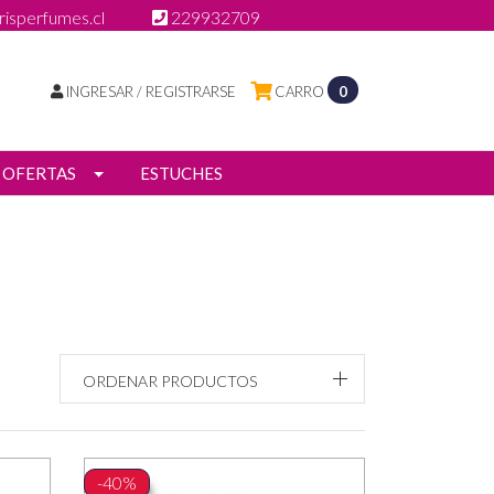
isperfumes.cl
229932709
INGRESAR / REGISTRARSE
CARRO
0
OFERTAS
ESTUCHES
ORDENAR PRODUCTOS
-40%