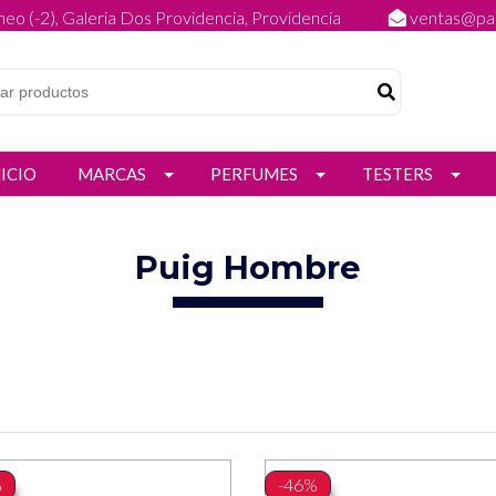
eo (-2), Galeria Dos Providencia, Providencia
ventas@par
NICIO
MARCAS
PERFUMES
TESTERS
Puig Hombre
%
-46%