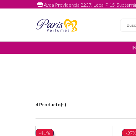
Avda Providencia 2237, Local P 15, Subterrán
I
4 Producto(s)
-41%
-37