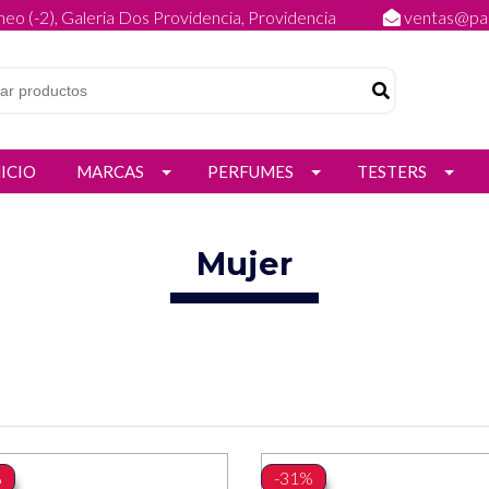
eo (-2), Galeria Dos Providencia, Providencia
ventas@par
NICIO
MARCAS
PERFUMES
TESTERS
Mujer
%
-31%