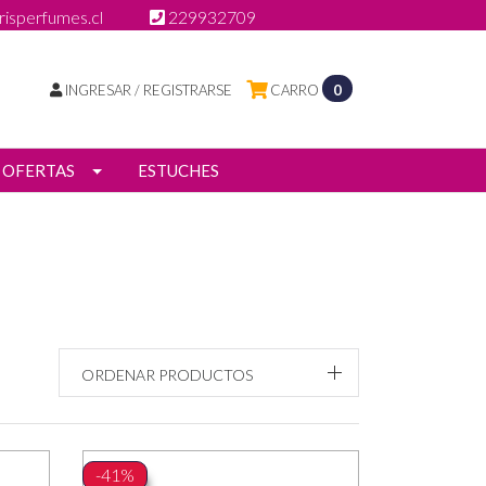
isperfumes.cl
229932709
INGRESAR / REGISTRARSE
CARRO
0
OFERTAS
ESTUCHES
ORDENAR PRODUCTOS
-41%