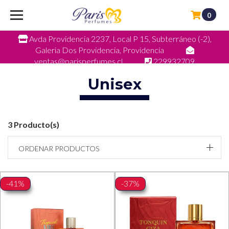
0
Avda Providencia 2237, Local P 15, Subterráneo (-2),
Galeria Dos Providencia, Providencia
ventas@parisperfumes.cl
229932709
Unisex
3 Producto(s)
ORDENAR PRODUCTOS
-41%
-37%