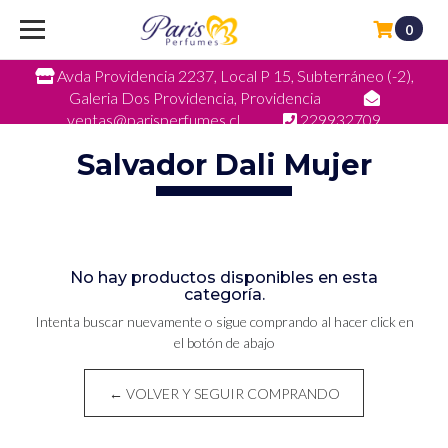
0
Avda Providencia 2237, Local P 15, Subterráneo (-2),
Galeria Dos Providencia, Providencia
ventas@parisperfumes.cl
229932709
Salvador Dali Mujer
No hay productos disponibles en esta
categoría.
Intenta buscar nuevamente o sigue comprando al hacer click en
el botón de abajo
← VOLVER Y SEGUIR COMPRANDO