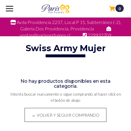
0
Avda Providencia 2237, Local P 15, Subterráneo (-2),
Galeria Dos Providencia, Providencia
ventas@parisperfumes.cl
229932709
Swiss Army Mujer
No hay productos disponibles en esta
categoría.
Intenta buscar nuevamente o sigue comprando al hacer click en
el botón de abajo
← VOLVER Y SEGUIR COMPRANDO