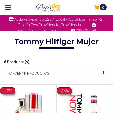
0
Avda Providencia 2237, Local P 15, Subterráneo (-2),
Galeria Dos Providencia, Providencia
ventas@parisperfumes.cl
229932709
Tommy Hilfiger Mujer
6 Producto(s)
ORDENAR PRODUCTOS
-47%
-36%