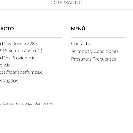
COMPRANDO
TACTO
MENÚ
 Providencia 2237
Contacto
P 15,Subterráneo (-2)
Terminos y Condiciones
a Dos Providencia
Preguntas Frecuentes
encia
tas@parisperfumes.cl
9932709
s.
Desarrollado por Jumpseller
.