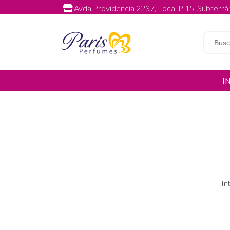
Avda Providencia 2237, Local P 15, Subterrán
I
In