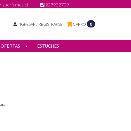
isperfumes.cl
229932709
INGRESAR / REGISTRARSE
CARRO
0
OFERTAS
ESTUCHES
ajo