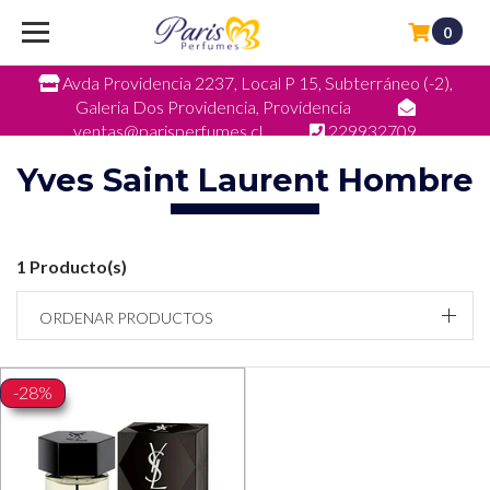
0
Avda Providencia 2237, Local P 15, Subterráneo (-2),
Galeria Dos Providencia, Providencia
ventas@parisperfumes.cl
229932709
Yves Saint Laurent Hombre
1 Producto(s)
ORDENAR PRODUCTOS
-28%