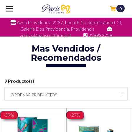
0
Avda Providencia 2237, Local P 15, Subterráneo (-2),
Galeria Dos Providencia, Providencia
ventas@parisperfumes.cl
229932709
Mas Vendidos /
Recomendados
9 Producto(s)
ORDENAR PRODUCTOS
-39%
-27%