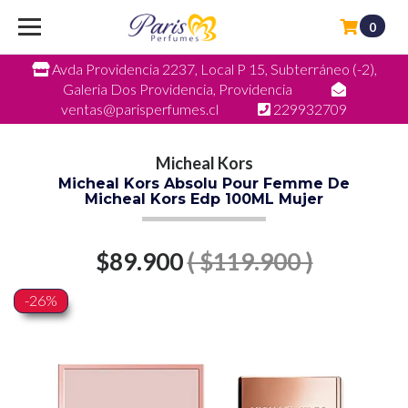
0
Avda Providencia 2237, Local P 15, Subterráneo (-2),
Galeria Dos Providencia, Providencia
ventas@parisperfumes.cl
229932709
Micheal Kors
Micheal Kors Absolu Pour Femme De
Micheal Kors Edp 100ML Mujer
$89.900
( $119.900 )
-26%