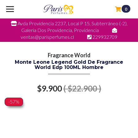
0
Avda Providencia 2237, Local P 15, Subterráneo (-2),
Galeria Dos Providencia, Providencia
ventas@parisperfumes.cl
229932709
Fragrance World
Monte Leone Legend Gold De Fragrance
World Edp 100ML Hombre
$9.900
( $22.900 )
-57%