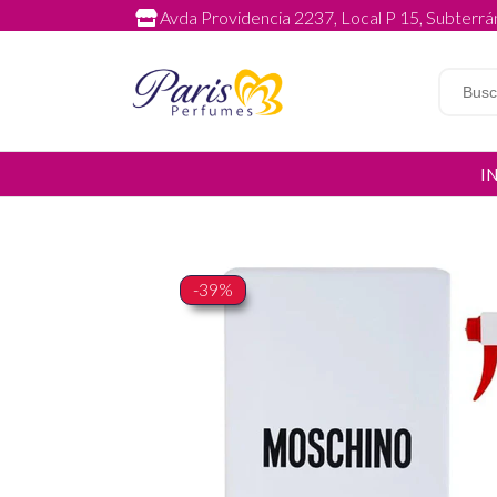
Avda Providencia 2237, Local P 15, Subterrán
I
-39%