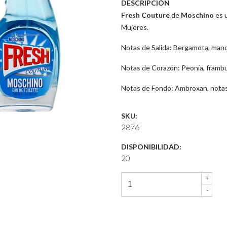
DESCRIPCIÓN
Fresh Couture
de
Moschino
es u
Mujeres.
Notas de Salida: Bergamota, manda
Notas de Corazón: Peonía, frambu
Notas de Fondo: Ambroxan, notas
SKU:
2876
DISPONIBILIDAD:
20
+
-