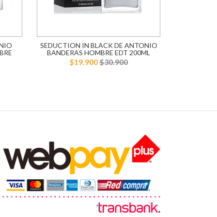
NIO
SEDUCTION IN BLACK DE ANTONIO
BLUE SE
BRE
BANDERAS HOMBRE EDT 200ML
BANDERA
$19.900
$30.900
$1