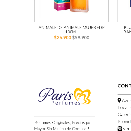
AREL EDT
ANIMALE DE ANIMALE MUJER EDP
BL
R
100ML
BA
900
$36.900
$59.900
CON
Avda
Local 
Galeri
Provid
Perfumes Originales, Precios por
ven
Mayor Sin Minimo de Compra!!