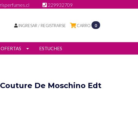
isperfumes.cl
229932709
INGRESAR / REGISTRARSE
CARRO
0
OFERTAS
ESTUCHES
 Couture De Moschino Edt