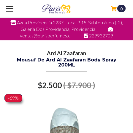
0
Avda Providencia 2237, Local P 15, Subterráneo (-2),
Galeria Dos Providencia, Providencia
ventas@parisperfumes.cl
229932709
Ard Al Zaafaran
Mousuf De Ard Al Zaafaran Body Spray
200ML
$2.500
( $7.900 )
-69%