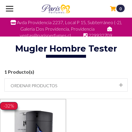
0
Avda Providencia 2237, Local P 15, Subterráneo (-2),
Galeria Dos Providencia, Providencia
ventas@parisperfumes.cl
229932709
Mugler Hombre Tester
1 Producto(s)
ORDENAR PRODUCTOS
-32%