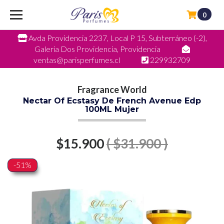
0
Avda Providencia 2237, Local P 15, Subterráneo (-2),
Galeria Dos Providencia, Providencia
ventas@parisperfumes.cl
229932709
Fragrance World
Nectar Of Ecstasy De French Avenue Edp
100ML Mujer
$15.900
( $31.900 )
-51%